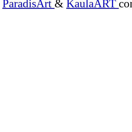
ParadisArt
&
KaulaART
co