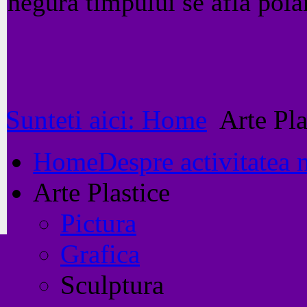
negura timpului se afla poi
Sunteti aici: Home
Arte Pla
Home
Despre activitatea 
Arte Plastice
Pictura
Grafica
Sculptura