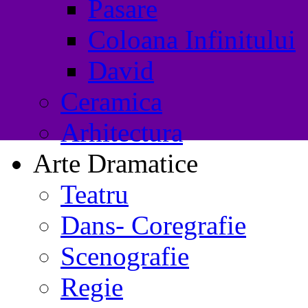
Pasare
Coloana Infinitului
David
Ceramica
Arhitectura
Arte Dramatice
Teatru
Dans- Coregrafie
Scenografie
Regie