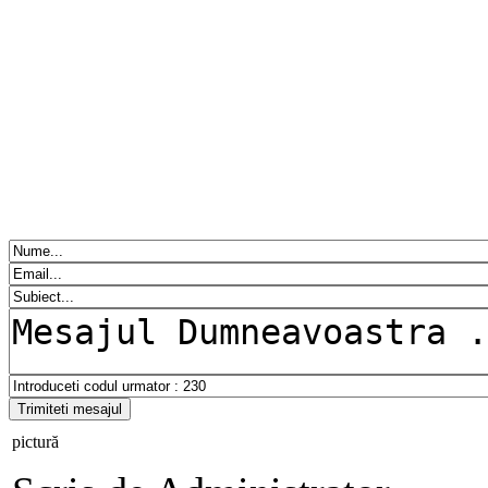
Va multumim pentru ca ne viz
propunere constructiva, vreo
simplu doriti sa ne contactat
multumim !
pictură