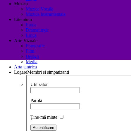
Muzica
Muzica Vocala
Muzica Instrumentala
Literatura
Epica
Dramaturgie
Lirica
Arte Vizuale
Fotografie
Film
Design
Media
Arta tantrica
Logare
Membri si simpatizanti
Utilizator
Parolă
Ţine-mă minte