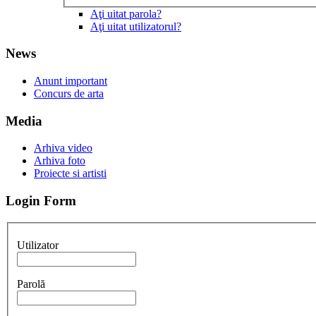
Aţi uitat parola?
Aţi uitat utilizatorul?
News
Anunt important
Concurs de arta
Media
Arhiva video
Arhiva foto
Proiecte si artisti
Login Form
Utilizator
Parolă