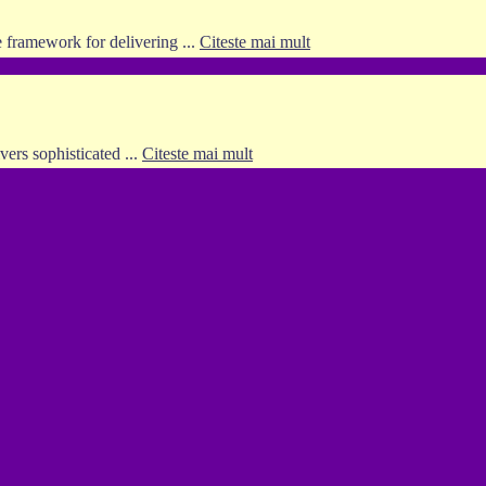
e framework for delivering ...
Citeste mai mult
vers sophisticated ...
Citeste mai mult