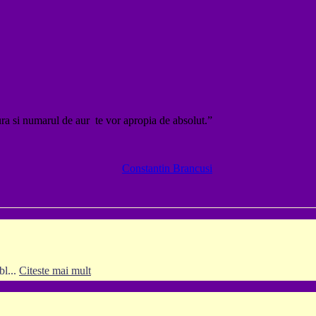
ura si numarul de aur te vor apropia de absolut.”
Constantin Brancusi
bl...
Citeste mai mult