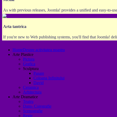
As with previous releases, Joomla! provides a unified and easy-to-us
Arta tantrica
If you're new to Web publishing systems, you'll find that Joomla! deli
Home
Despre activitatea noastra
Arte Plastice
Pictura
Grafica
Sculptura
Pasare
Coloana Infinitului
David
Ceramica
Arhitectura
Arte Dramatice
Teatru
Dans- Coregrafie
Scenografie
Regie