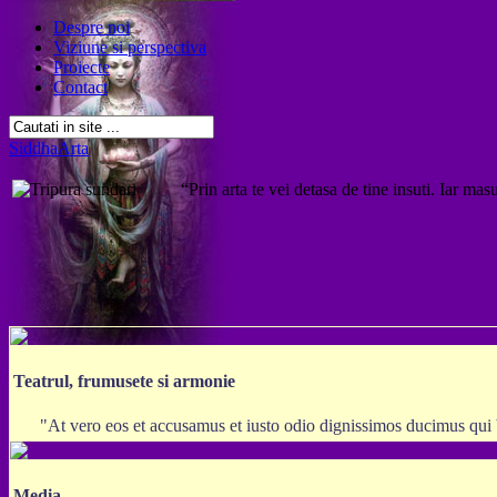
Despre noi
Viziune si perspectiva
Proiecte
Contact
SiddhaArta
“Prin arta te vei detasa de tine insuti. Iar mas
Teatrul, frumusete si armonie
"At vero eos et accusamus et iusto odio dignissimos ducimus qui 
Media