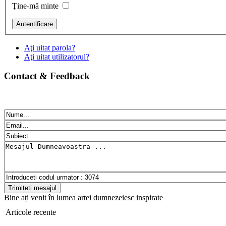
Ţine-mă minte
Aţi uitat parola?
Aţi uitat utilizatorul?
Contact & Feedback
Va multumim pentru ca ne vizitati site-ul . Daca aveti vreo propunere co
Bine ați venit în lumea artei dumnezeiesc inspirate
Articole recente